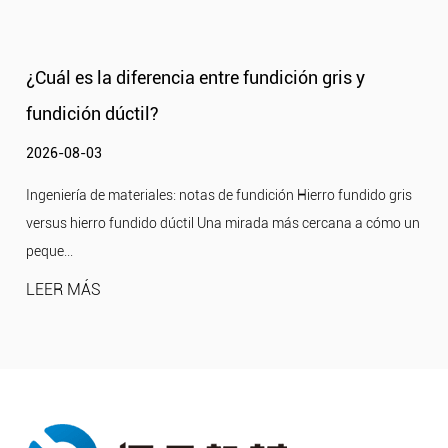
ción gris y
¿Por qué la fundición gris no es ad
piezas que requieren flexión o flexió
2026-07-27
n Hierro fundido gris
Ingeniería de Materialeses - Comportamiento
más cercana a cómo un
el hierro fundido gris falla al doblarse Una mirad
e...
LEER MÁS